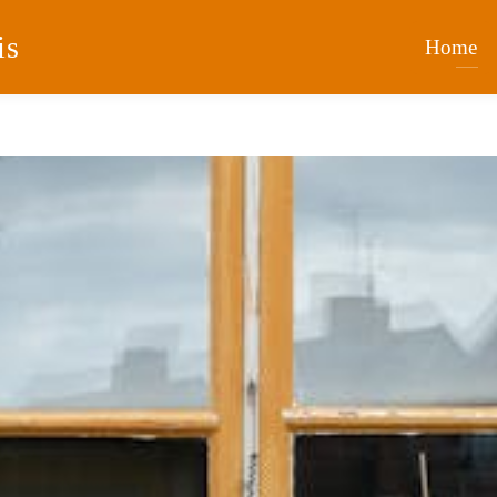
is
Home