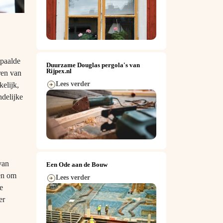
epaalde
Duurzame Douglas pergola's van
Rijpex.nl
ren van
Lees verder
elijk,
ndelijke
van
Een Ode aan de Bouw
len om
Lees verder
e
er