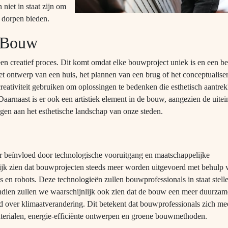
 niet in staat zijn om
n dorpen bieden.
n Bouw
 een creatief proces. Dit komt omdat elke bouwproject uniek is en een b
het ontwerp van een huis, het plannen van een brug of het conceptualise
ativiteit gebruiken om oplossingen te bedenken die esthetisch aantrekk
aarnaast is er ook een artistiek element in de bouw, aangezien de uitei
gen aan het esthetische landschap van onze steden.
r beïnvloed door technologische vooruitgang en maatschappelijke
lijk zien dat bouwprojecten steeds meer worden uitgevoerd met behulp 
 en robots. Deze technologieën zullen bouwprofessionals in staat stel
endien zullen we waarschijnlijk ook zien dat de bouw een meer duurzam
eid over klimaatverandering. Dit betekent dat bouwprofessionals zich me
materialen, energie-efficiënte ontwerpen en groene bouwmethoden.