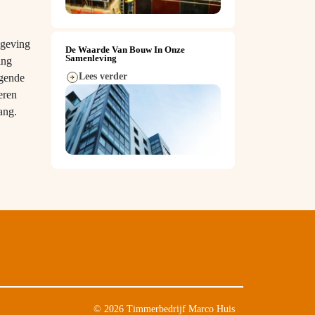
mgeving
De Waarde Van Bouw In Onze
Samenleving
ing
Lees verder
lgende
eren
ang.
© 2026 Timmerbedrijf Marco Huis