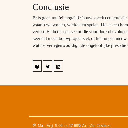
Conclusie
Er is geen twijfel mogelijk: bouw speelt een cruciale
waarin we wonen, werken en spelen. Het is een beroep
vereist. En het is een sector die voortdurend evolu
keer dat u een bouwproject ziet, of het nu een nieuw
wat het vertegenwoordigt: de ongelooflijke prestatie
⏰︎ Ma - Vrij: 9:00 tot 17:00
🔒︎ Za - Zo: Gesloten